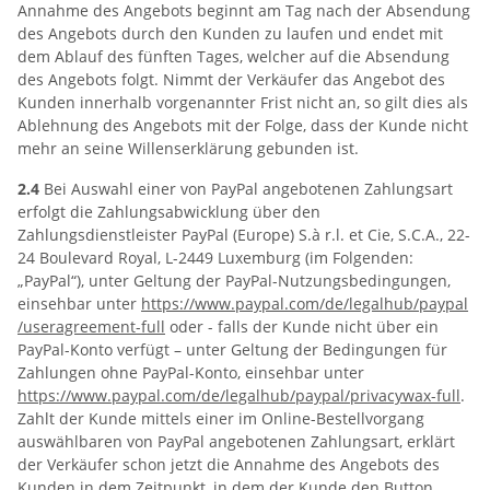
Annahme des Angebots beginnt am Tag nach der Absendung
des Angebots durch den Kunden zu laufen und endet mit
dem Ablauf des fünften Tages, welcher auf die Absendung
des Angebots folgt. Nimmt der Verkäufer das Angebot des
Kunden innerhalb vorgenannter Frist nicht an, so gilt dies als
Ablehnung des Angebots mit der Folge, dass der Kunde nicht
mehr an seine Willenserklärung gebunden ist.
2.4
Bei Auswahl einer von PayPal angebotenen Zahlungsart
erfolgt die Zahlungsabwicklung über den
Zahlungsdienstleister PayPal (Europe) S.à r.l. et Cie, S.C.A., 22-
24 Boulevard Royal, L-2449 Luxemburg (im Folgenden:
„PayPal“), unter Geltung der PayPal-Nutzungsbedingungen,
einsehbar unter
https://www.paypal.com
/de
/legalhub
/paypal
/useragreement-full
oder - falls der Kunde nicht über ein
PayPal-Konto verfügt – unter Geltung der Bedingungen für
Zahlungen ohne PayPal-Konto, einsehbar unter
https://www.paypal.com
/de
/legalhub
/paypal
/privacywax-full
.
Zahlt der Kunde mittels einer im Online-Bestellvorgang
auswählbaren von PayPal angebotenen Zahlungsart, erklärt
der Verkäufer schon jetzt die Annahme des Angebots des
Kunden in dem Zeitpunkt, in dem der Kunde den Button