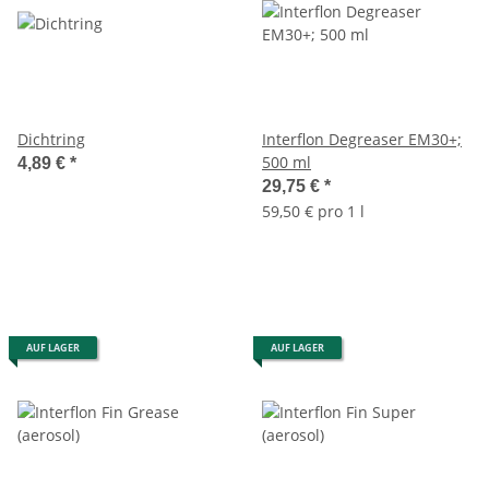
Dichtring
Interflon Degreaser EM30+;
500 ml
4,89 €
*
29,75 €
*
59,50 € pro 1 l
AUF LAGER
AUF LAGER