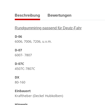
weitere Registerkarten anzeigen
Beschreibung
Bewertungen
Rundgummiring passend für Deutz-Fahr
D-06
6006, 7006, 7206, u.v.m.
D-07
6007- 7807
D-07C
4507C-7807C
DX
80-160
Einbauort
Kraftheber (Deckel Hubkolben)
Hinweis