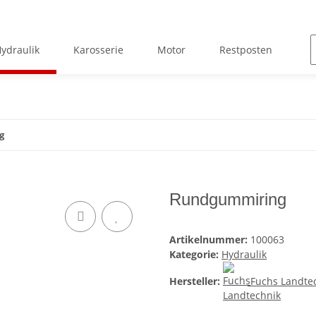
ydraulik
Karosserie
Motor
Restposten
S
g
Rundgummiring
Artikelnummer:
100063
Kategorie:
Hydraulik
Hersteller:
Fuchs Landte