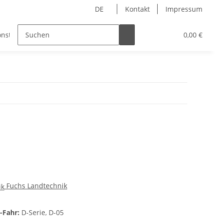
DE
Kontakt
Impressum
onstiges
0,00 €
Fuchs Landtechnik
-Fahr:
D-Serie, D-05